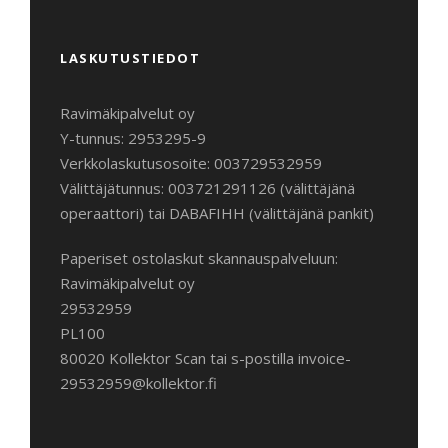
LASKUTUSTIEDOT
Ravimäkipalvelut oy
Y-tunnus: 2953295-9
Verkkolaskutusosoite: 003729532959
Välittäjätunnus: 003721291126 (välittäjänä
operaattori) tai DABAFIHH (välittäjänä pankit)
Paperiset ostolaskut skannauspalveluun:
Ravimäkipalvelut oy
29532959
PL100
80020 Kollektor Scan tai s-postilla invoice-
29532959@kollektor.fi