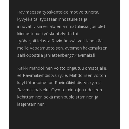
Ravimäessä työskentelee motivoituneita,
kyvykkäitä, työstään innostuneita ja
innovatiivisia eri alojen ammattilaisia. Jos olet
kiinnostunut työskentelystä tai
työharjoittelusta Ravimäessä, voit lähettää
meille vapaamuotoisen, avoimen hakemuksen
sähköpostilla jani.attenberg@ravimaki.fi
Kaikki mahdollinen voitto ohjautuu omistajalle,
eli Ravimäkiyhdistys ry:lle. Mahdollisen voiton
käyttötarkoitus on Ravimäkiyhdistys ry:n ja
Ravimäkipalvelut Oy:n toimintojen edelleen
kehittäminen sekä monipuoleistaminen ja
laajentaminen.