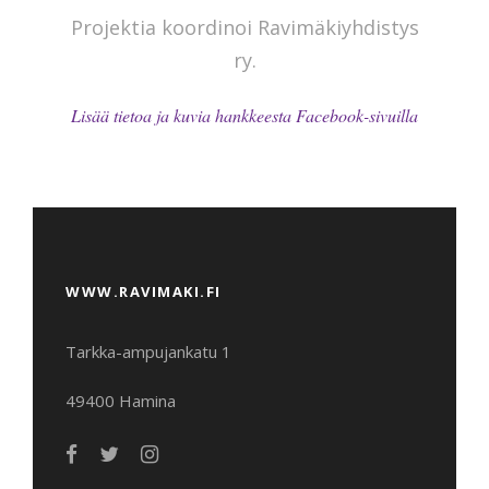
Projektia koordinoi Ravimäkiyhdistys
ry.
Lisää tietoa ja kuvia hankkeesta Facebook-sivuilla
WWW.RAVIMAKI.FI
Tarkka-ampujankatu 1
49400 Hamina