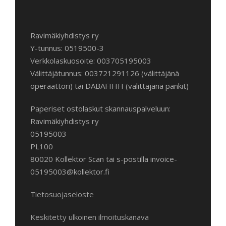
Ravimäkiyhdistys ry
Y-tunnus: 0519500-3
Verkkolaskuosoite: 003705195003
Välittäjätunnus: 003721291126 (välittäjänä
operaattori) tai DABAFIHH (välittäjänä pankit)
Paperiset ostolaskut skannauspalveluun:
Ravimäkiyhdistys ry
05195003
PL100
80020 Kollektor Scan tai s-postilla invoice-
05195003@kollektor.fi
Tietosuojaseloste
Keskitetty ulkoinen ilmoituskanava